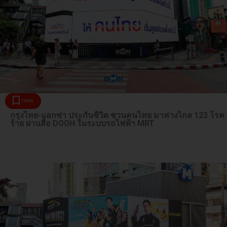
new
กรุงไทย-แอกซ่า ประกันชีวิต ชวนคนไทย มาห่างไกล 123 โรค
ร้าย ผ่านสื่อ DOOH ในระบบรถไฟฟ้า MRT